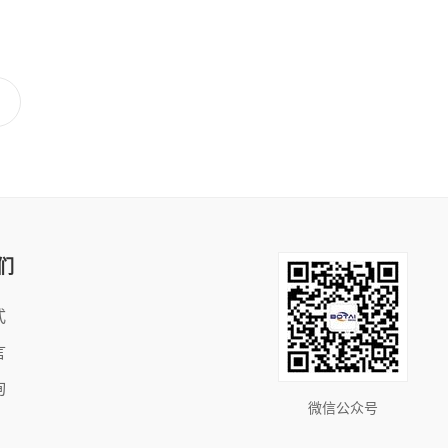
们
式
言
询
微信公众号