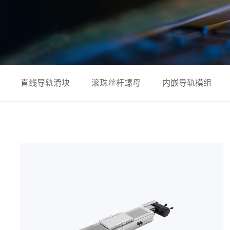
直线导轨滑块
滚珠丝杆螺母
内嵌导轨模组